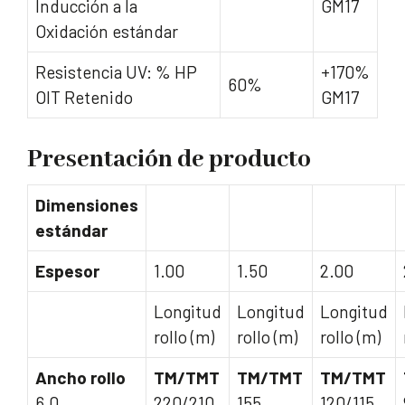
Inducción a la
GM17
Oxidación estándar
Resistencia UV: % HP
+170%
60%
OIT Retenido
GM17
Presentación de producto
Dimensiones
estándar
Espesor
1.00
1.50
2.00
Longitud
Longitud
Longitud
rollo (m)
rollo (m)
rollo (m)
Ancho rollo
TM/TMT
TM/TMT
TM/TMT
6.0
220/210
155
120/115