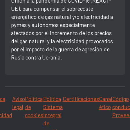
Unión a la pandemia de COVID-19 (REACT-
UE), para compensar el sobrecoste
energético de gas natural y/o electricidad a
pymes y autónomos especialmente
afectados por el incremento de los precios
del gas natural y la electricidad provocados
por el impacto de la guerra de agresión de
Rusia contra Ucrania.
ica
Aviso
Política
Política
Certificaciones
Canal
Código
legal
de
Sistema
ético
conduc
cidad
cookies
Integral
Provee
de