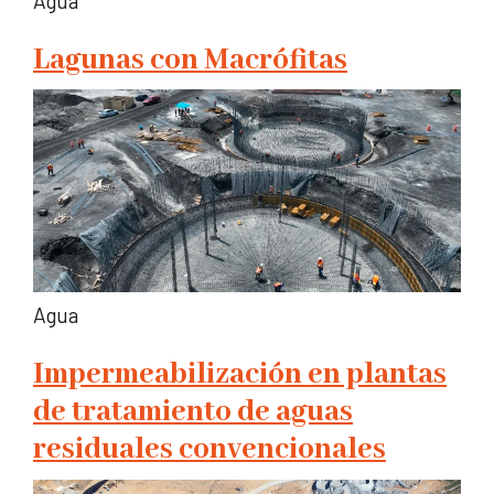
Agua
Lagunas con Macrófitas
Agua
Impermeabilización en plantas
de tratamiento de aguas
residuales convencionales