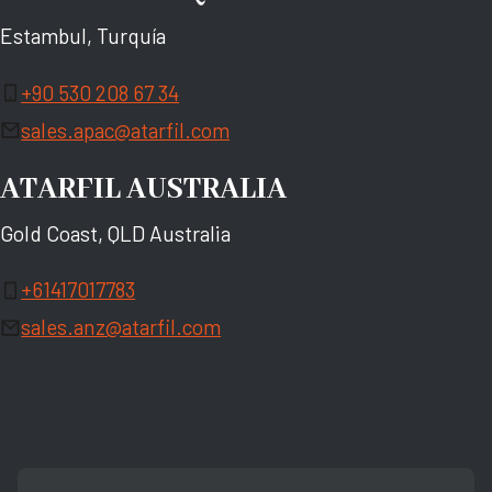
Estambul, Turquía
+90 530 208 67 34
sales.apac@atarfil.com
ATARFIL AUSTRALIA
Gold Coast, QLD Australia
+61417017783
sales.anz@atarfil.com