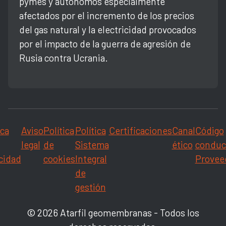
pymes y autónomos especialmente
afectados por el incremento de los precios
del gas natural y la electricidad provocados
por el impacto de la guerra de agresión de
Rusia contra Ucrania.
ica
Aviso
Política
Política
Certificaciones
Canal
Código
legal
de
Sistema
ético
conduc
cidad
cookies
Integral
Provee
de
gestión
© 2026 Atarfil geomembranas - Todos los