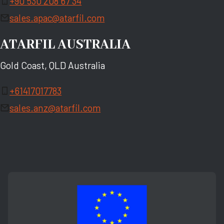
+90 530 208 67 34
sales.apac@atarfil.com
ATARFIL AUSTRALIA
Gold Coast, QLD Australia
+61417017783
sales.anz@atarfil.com