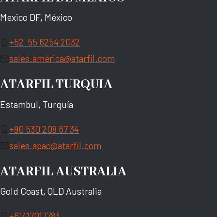
Mexico DF, México
+52 55 6254 2032
sales.america@atarfil.com
ATARFIL TURQUIA
Estambul, Turquía
+90 530 208 67 34
sales.apac@atarfil.com
ATARFIL AUSTRALIA
Gold Coast, QLD Australia
+61417017783