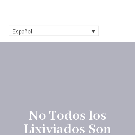
Saltar
al
Menú
contenido
Español
No Todos los
Lixiviados Son