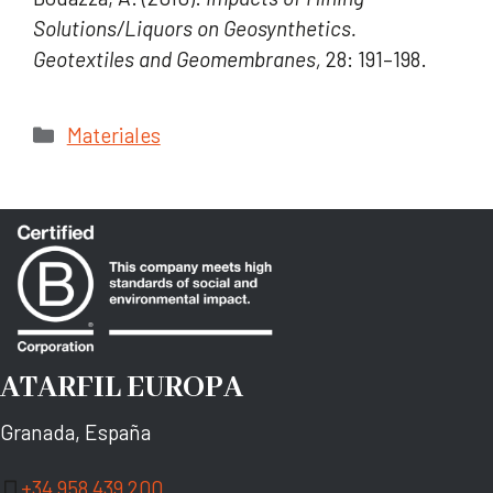
Solutions/Liquors on Geosynthetics.
Geotextiles and Geomembranes,
28: 191–198.
Categorías
Materiales
ATARFIL EUROPA
Granada, España
+34 958 439 200